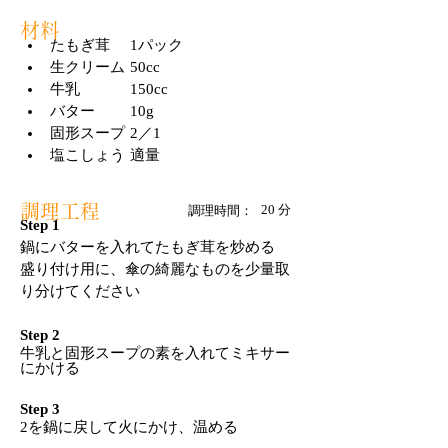
材料
たもぎ茸	1パック
生クリーム	50cc
牛乳		150cc
バター	10g
固形スープ	2／1
塩こしょう	適量
調理工程
20 分
調理時間：
Step 1
鍋にバターを入れてたもぎ茸を炒める
盛り付け用に、傘の綺麗なものを少量取
り分けてください
Step 2
牛乳と固形スープの素を入れてミキサー
にかける
Step 3
2を鍋に戻して火にかけ、温める