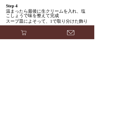
Step 4
温まったら最後に生クリームを入れ、塩
こしょうで味を整えて完成
スープ皿によそって、1で取り分けた飾り
用のたもぎ茸を添えて出来上がり
*生クリームを入れてからは火をかけすぎ
ないように注意してください
< 前のレシピ
次のレシピ >
利用規約
プライバシーポリシー
特定商取引法に基づく表記
井原きのこハウス
〒739-1301
広島市安佐北区白木町大字井原4655-7